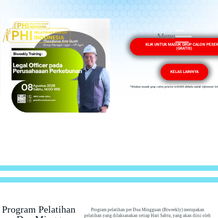
Menu
KLIK UNTUK MASUK GRUP CALON PESE
(GRATIS)
KELAS LAINNYA
*Silakan masuk grup calon peserta terlebih dahulu untuk informasi leb
Program Pelatihan
Program pelatihan per Dua Mingguan (Biweekly) merupakan
pelatihan yang dilaksanakan setiap Hari Sabtu, yang akan diisi oleh