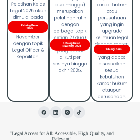
Pelatihan Kelas
dua minggu)
kantor hukum
Legal 2025 akan
merupakan
atau
dimulai pada
pelatihan rutin
perusahaan
bulan
dengan
yang ingin
Katalog Kelas
2025
September -
berbagai topik
upgrade
November
setiap 2 (dua)
keilmuan legal
dengan topik
minggu sekali,
dengan materi,
Katalog Kelas
Biweekly 2025
Legal Officer &
yang dapat
waktu, harga,
Hubungi Kami
Kepailitan.
diikuti per
yang dapat
sesinya hingga
disesuaikan
akhir 2025.
sesuai
kebutuhan
kantor hukum
ataupun
perusahaan.
"Legal Access for All: Accessible, High-Quality, and
Relevant"